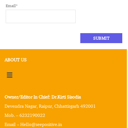
Email
*
ABOUT US
Owner/Editor In Chief: Dr.Kirti Sisodia
Devendra Nagar, Raipur, Chhattisgarh 492001
Mob. – 6232190022
Email – Hello@seepositive.in