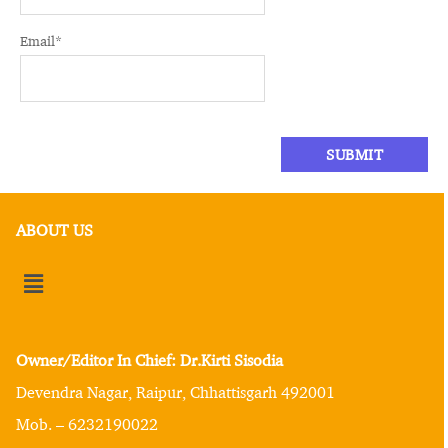
Email
*
ABOUT US
Owner/Editor In Chief: Dr.Kirti Sisodia
Devendra Nagar, Raipur, Chhattisgarh 492001
Mob. – 6232190022