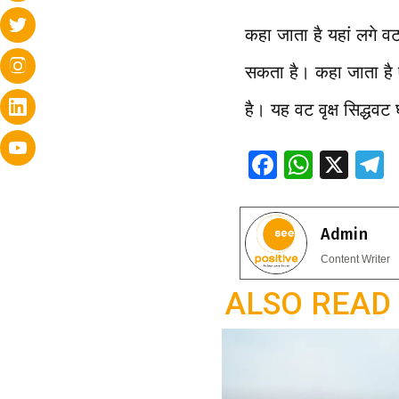
कहा जाता है यहां लगे वटव
सकता है। कहा जाता है ऐस
है। यह वट वृक्ष सिद्धवट
F
W
X
ac
h
e
e
at
e
Admin
b
s
g
Content Writer
o
A
a
ALSO READ
o
p
k
p