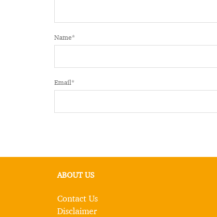
Name
*
Email
*
ABOUT US
Contact Us
Disclaimer