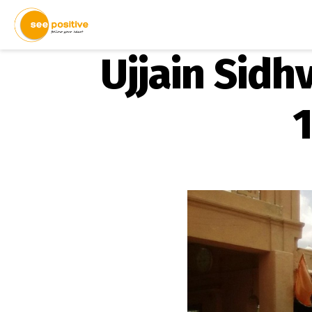
Ujjain Sidhva
1