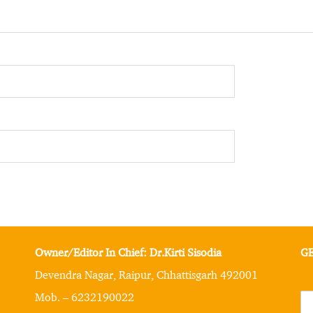
Owner/Editor In Chief: Dr.Kirti Sisodia
GE
Devendra Nagar, Raipur, Chhattisgarh 492001
Mob. – 6232190022