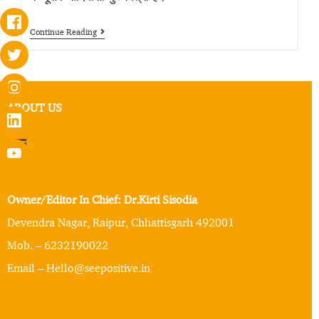
Continue Reading
ABOUT US
Owner/Editor In Chief: Dr.Kirti Sisodia
Devendra Nagar, Raipur, Chhattisgarh 492001
Mob. – 6232190022
Email – Hello@seepositive.in