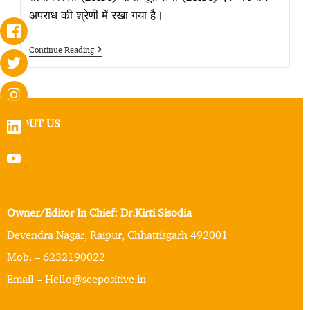
अपराध की श्रेणी में रखा गया है।
Continue Reading
ABOUT US
Owner/Editor In Chief: Dr.Kirti Sisodia
Devendra Nagar, Raipur, Chhattisgarh 492001
Mob. – 6232190022
Email – Hello@seepositive.in