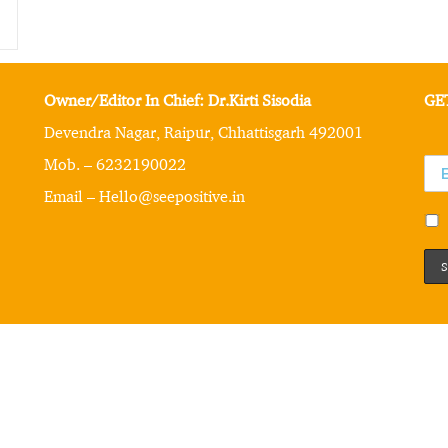
Owner/Editor In Chief: Dr.Kirti Sisodia
GE
Devendra Nagar, Raipur, Chhattisgarh 492001
Mob. – 6232190022
Email – Hello@seepositive.in