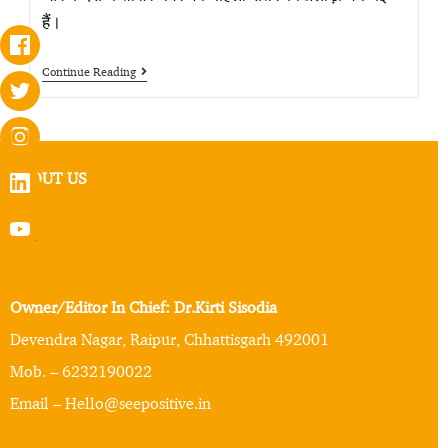
हैं।
Continue Reading
ABOUT US
Owner/Editor In Chief: Dr.Kirti Sisodia
Devendra Nagar, Raipur, Chhattisgarh 492001
Mob. – 6232190022
Email – Hello@seepositive.in