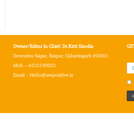
Owner/Editor In Chief: Dr.Kirti Sisodia
GE
Devendra Nagar, Raipur, Chhattisgarh 492001
Mob. – 6232190022
Email – Hello@seepositive.in