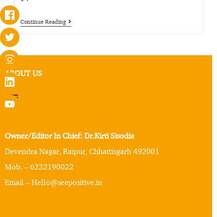
Continue Reading
ABOUT US
Owner/Editor In Chief: Dr.Kirti Sisodia
Devendra Nagar, Raipur, Chhattisgarh 492001
Mob. – 6232190022
Email – Hello@seepositive.in