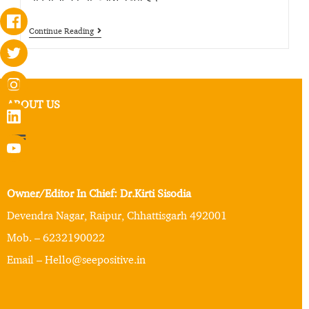
Continue Reading
ABOUT US
Owner/Editor In Chief: Dr.Kirti Sisodia
Devendra Nagar, Raipur, Chhattisgarh 492001
Mob. – 6232190022
Email – Hello@seepositive.in