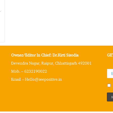
ी
Owner/Editor In Chief: Dr.Kirti Sisodia
GE
Devendra Nagar, Raipur, Chhattisgarh 492001
Mob. – 6232190022
Email – Hello@seepositive.in