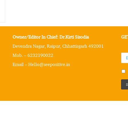
Owner/Editor In Chief: Dr.Kirti Sisodia
GE
Devendra Nagar, Raipur, Chhattisgarh 492001
Mob. – 6232190022
Email – Hello@seepositive.in