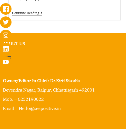
Continue Reading
ABOUT US
Owner/Editor In Chief: Dr.Kirti Sisodia
Devendra Nagar, Raipur, Chhattisgarh 492001
Mob. – 6232190022
Email – Hello@seepositive.in