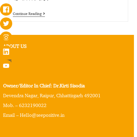
Continue Reading
ABOUT US
Owner/Editor In Chief: Dr.Kirti Sisodia
Devendra Nagar, Raipur, Chhattisgarh 492001
Mob. – 6232190022
Email – Hello@seepositive.in