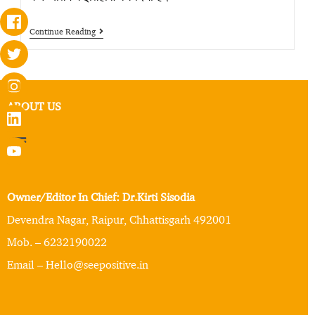
Continue Reading
ABOUT US
Owner/Editor In Chief: Dr.Kirti Sisodia
Devendra Nagar, Raipur, Chhattisgarh 492001
Mob. – 6232190022
Email – Hello@seepositive.in