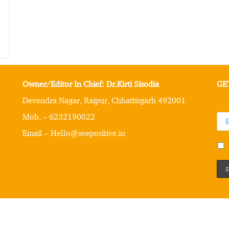
Owner/Editor In Chief: Dr.Kirti Sisodia
GE
Devendra Nagar, Raipur, Chhattisgarh 492001
Mob. – 6232190022
Email – Hello@seepositive.in