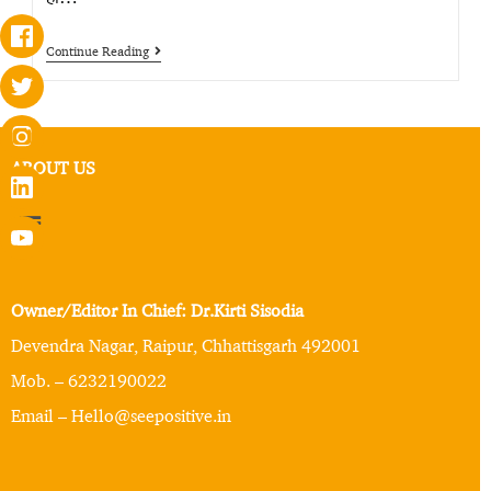
Continue Reading
ABOUT US
Owner/Editor In Chief: Dr.Kirti Sisodia
Devendra Nagar, Raipur, Chhattisgarh 492001
Mob. – 6232190022
Email – Hello@seepositive.in