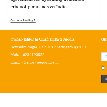
ethanol plants across India.
Continue Reading
Owner/Editor In Chief: Dr.Kirti Sisodia
GE
Devendra Nagar, Raipur, Chhattisgarh 492001
Mob. – 6232190022
Email – Hello@seepositive.in