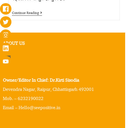
Continue Reading
ABOUT US
Owner/Editor In Chief: Dr.Kirti Sisodia
Devendra Nagar, Raipur, Chhattisgarh 492001
Mob. – 6232190022
Email – Hello@seepositive.in