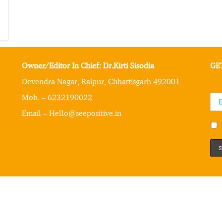
Owner/Editor In Chief: Dr.Kirti Sisodia
GE
Devendra Nagar, Raipur, Chhattisgarh 492001
Mob. – 6232190022
Email – Hello@seepositive.in