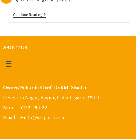
Continue Reading
ABOUT US
Owner/Editor In Chief: Dr.Kirti Sisodia
Devendra Nagar, Raipur, Chhattisgarh 492001
Mob. – 6232190022
Email – Hello@seepositive.in