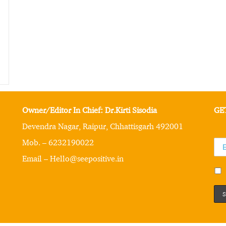
Owner/Editor In Chief: Dr.Kirti Sisodia
GE
Devendra Nagar, Raipur, Chhattisgarh 492001
Mob. – 6232190022
Email – Hello@seepositive.in