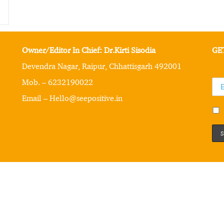
Owner/Editor In Chief: Dr.Kirti Sisodia
GE
Devendra Nagar, Raipur, Chhattisgarh 492001
Mob. – 6232190022
Email – Hello@seepositive.in