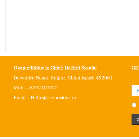
Owner/Editor In Chief: Dr.Kirti Sisodia
GE
Devendra Nagar, Raipur, Chhattisgarh 492001
Mob. – 6232190022
Email – Hello@seepositive.in