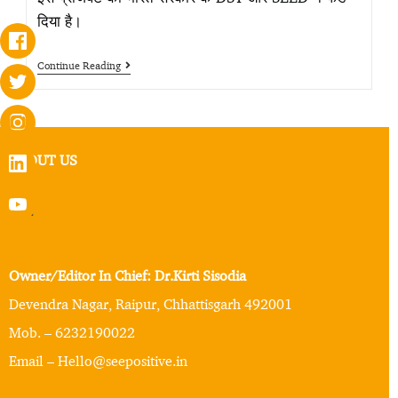
दिया है।
Continue Reading
ABOUT US
Owner/Editor In Chief: Dr.Kirti Sisodia
Devendra Nagar, Raipur, Chhattisgarh 492001
Mob. – 6232190022
Email – Hello@seepositive.in