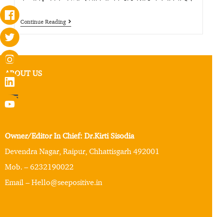
Continue Reading
ABOUT US
Owner/Editor In Chief: Dr.Kirti Sisodia
Devendra Nagar, Raipur, Chhattisgarh 492001
Mob. – 6232190022
Email – Hello@seepositive.in