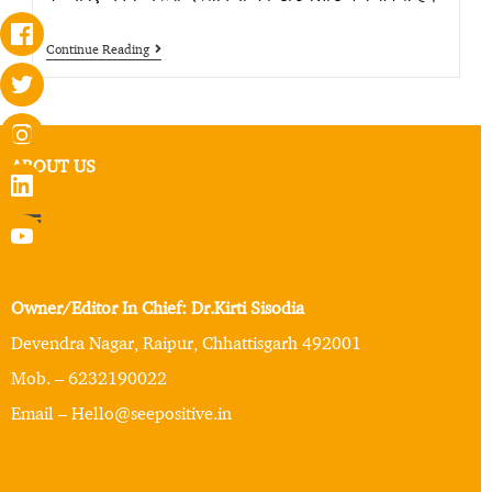
Continue Reading
ABOUT US
Owner/Editor In Chief: Dr.Kirti Sisodia
Devendra Nagar, Raipur, Chhattisgarh 492001
Mob. – 6232190022
Email – Hello@seepositive.in