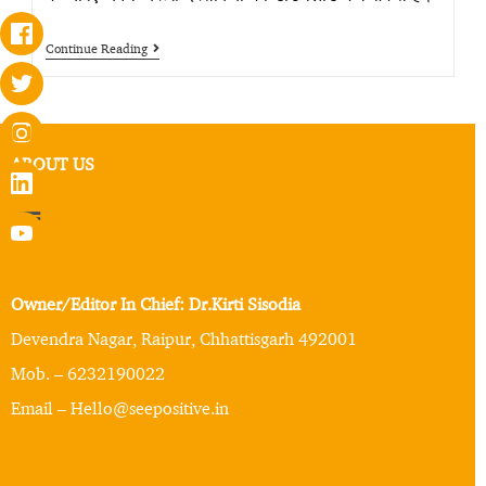
Continue Reading
ABOUT US
Owner/Editor In Chief: Dr.Kirti Sisodia
Devendra Nagar, Raipur, Chhattisgarh 492001
Mob. – 6232190022
Email – Hello@seepositive.in