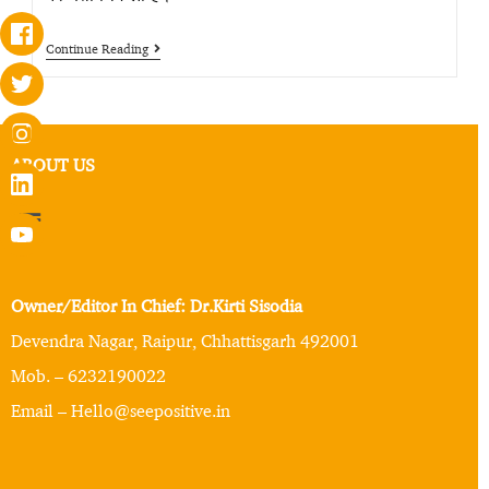
Continue Reading
ABOUT US
Owner/Editor In Chief: Dr.Kirti Sisodia
Devendra Nagar, Raipur, Chhattisgarh 492001
Mob. – 6232190022
Email – Hello@seepositive.in