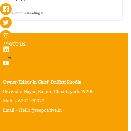
Continue Reading
ABOUT US
Owner/Editor In Chief: Dr.Kirti Sisodia
Devendra Nagar, Raipur, Chhattisgarh 492001
Mob. – 6232190022
Email – Hello@seepositive.in