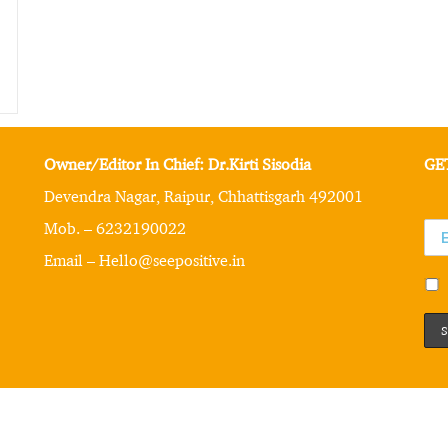
Owner/Editor In Chief: Dr.Kirti Sisodia
GE
Devendra Nagar, Raipur, Chhattisgarh 492001
Mob. – 6232190022
Email – Hello@seepositive.in