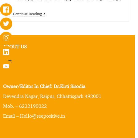
Continue Reading
ABOUT US
Owner/Editor In Chief: Dr.Kirti Sisodia
Devendra Nagar, Raipur, Chhattisgarh 492001
Mob. – 6232190022
Email – Hello@seepositive.in