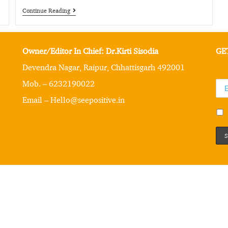
Continue Reading
Owner/Editor In Chief: Dr.Kirti Sisodia
GE
Devendra Nagar, Raipur, Chhattisgarh 492001
Mob. – 6232190022
Email – Hello@seepositive.in