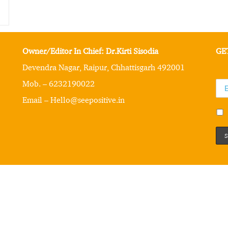
Owner/Editor In Chief: Dr.Kirti Sisodia
GE
Devendra Nagar, Raipur, Chhattisgarh 492001
Mob. – 6232190022
Email – Hello@seepositive.in