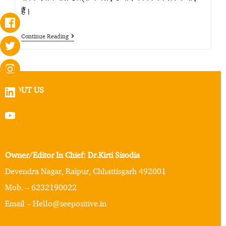
हैं।
Continue Reading
ABOUT US
Owner/Editor In Chief: Dr.Kirti Sisodia
Devendra Nagar, Raipur, Chhattisgarh 492001
Mob. – 6232190022
Email – Hello@seepositive.in