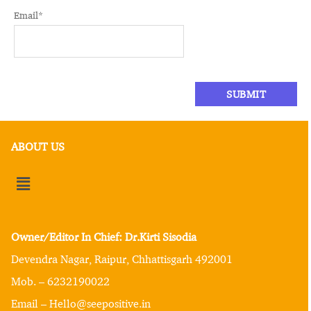
Email
*
ABOUT US
Owner/Editor In Chief: Dr.Kirti Sisodia
Devendra Nagar, Raipur, Chhattisgarh 492001
Mob. – 6232190022
Email – Hello@seepositive.in