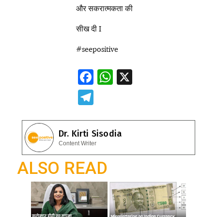
और सकरात्मकता की
सीख दी I
#seepositive
F
W
X
ac
h
T
e
at
el
b
s
e
Dr. Kirti Sisodia
o
A
gr
Content Writer
o
p
a
ALSO READ
k
p
m