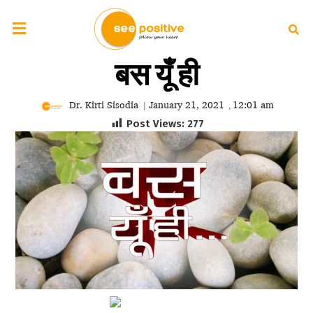
बस यूँ ही
Dr. Kirti Sisodia
January 21, 2021
12:01 am
|
,
Post Views:
277