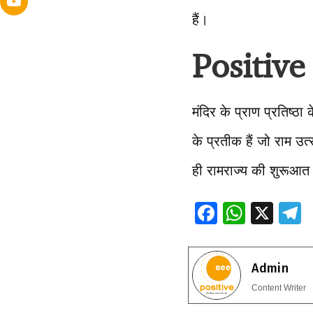
हैं।
Positive
मंदिर के प्राण प्रतिष्ठ
के प्रतीक हैं जो राम उत्
ही रामराज्य की शुरूआत 
F
W
X
ac
h
e
e
at
e
Admin
b
s
g
Content Writer
o
A
a