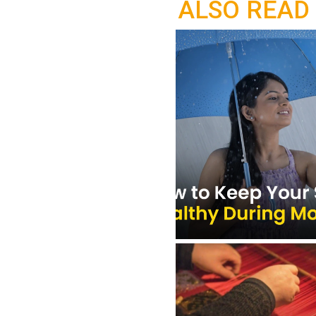
ALSO READ
o
p
k
p