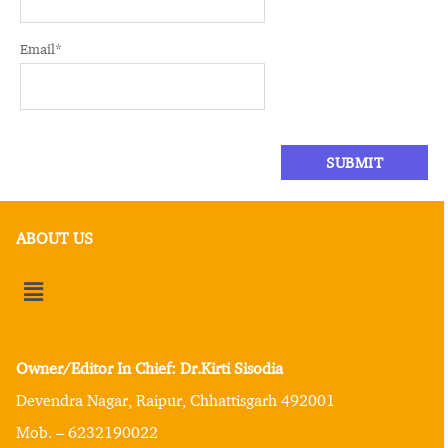
Email
*
ABOUT US
Owner/Editor In Chief: Dr.Kirti Sisodia
Devendra Nagar, Raipur, Chhattisgarh 492001
Mob. – 6232190022