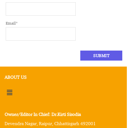
Email
*
ABOUT US
Owner/Editor In Chief: Dr.Kirti Sisodia
Devendra Nagar, Raipur, Chhattisgarh 492001