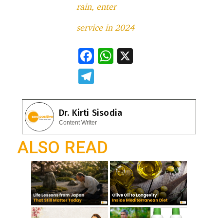
rain, enter
service in 2024
F
W
X
ac
h
T
e
at
el
b
s
e
Dr. Kirti Sisodia
o
A
gr
Content Writer
o
p
a
ALSO READ
k
p
m