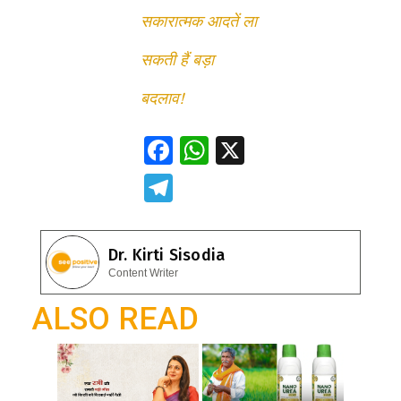
सकारात्मक आदतें ला
सकती हैं बड़ा
बदलाव!
F
W
X
ac
h
T
e
at
el
b
s
e
Dr. Kirti Sisodia
o
A
gr
Content Writer
o
p
a
ALSO READ
k
p
m