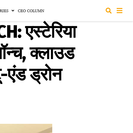
RIES
CEO COLUMN
 एस्टेरिया
लॉन्च, क्लाउड
ू-एंड ड्रोन