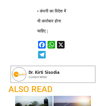
• कंपनी का विदेश में
भी कारोबार होना
चाहिए |
F
W
X
ac
h
T
e
at
el
b
s
e
Dr. Kirti Sisodia
o
A
gr
Content Writer
o
p
a
ALSO READ
k
p
m