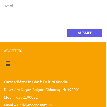
Email
*
ABOUT US
Owner/Editor In Chief: Dr.Kirti Sisodia
Devendra Nagar, Raipur, Chhattisgarh 492001
Mob. – 6232190022
Email – Hello@seepositive.in