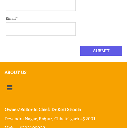
Email
*
ABOUT US
Owner/Editor In Chief: Dr.Kirti Sisodia
Devendra Nagar, Raipur, Chhattisgarh 492001
Mob. – 6232190022