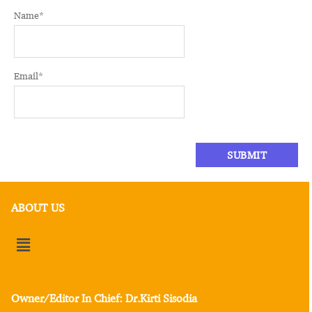
Name
*
Email
*
ABOUT US
Owner/Editor In Chief: Dr.Kirti Sisodia