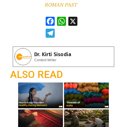
ROMAN PAST
F
W
X
ac
h
T
e
at
el
b
s
e
Dr. Kirti Sisodia
o
A
gr
Content Writer
o
p
a
ALSO READ
k
p
m