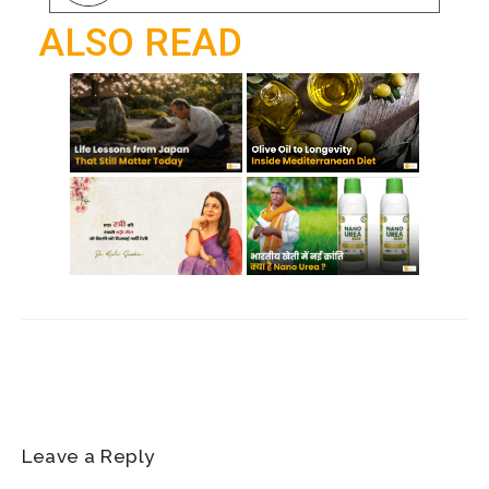
o
p
a
ALSO READ
k
p
m
Leave a Reply