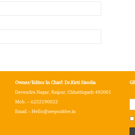
Owner/Editor In Chief: Dr.Kirti Sisodia
GE
Devendra Nagar, Raipur, Chhattisgarh 492001
Mob. – 6232190022
Email – Hello@seepositive.in