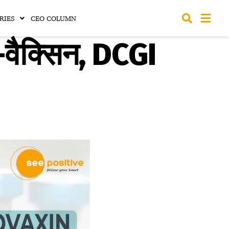
RIES
CEO COLUMN
ो-वैक्सिन, DCGI