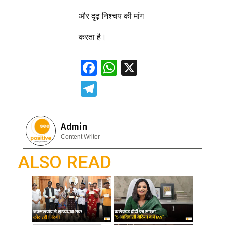
और दृढ़ निश्चय की मांग
करता है।
F
W
X
ac
h
T
e
at
el
b
s
e
Admin
o
A
gr
Content Writer
o
p
a
ALSO READ
k
p
m